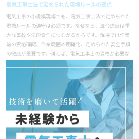
電気工事士法で定められた現場ルールの要点
電気工事の小規模現場でも、電気工事士法で定められた
現場ルールの遵守は必須です。なぜなら、法令違反は重
大な事故や法的責任につながるからです。現場では作業
前の資格確認、作業範囲の明確化、定められた安全手順
の徹底が重要です。例えば、電気工事士の資格が必要な
作業を無資格者が行うことは禁じられており、違反時に
は行政指導や罰則の対象となります。小規模現場でも法
令を守ることで、事故防止と信頼構築の両立が図れま
す。
小規模電気工事に必要な法令遵守の基礎知識
小規模電気工事でも、法令遵守の基礎知識は欠かせませ
ん。理由は、規模の大小に関わらず電気工事士法や関連
法規が適用されるためです。具体的には、作業内容ごと