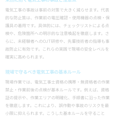
現場で増える再生可能エネルギー設備の実
務
電気工事の事故は事前の対策で大きく減らせます。代表
的な防止策は、作業前の電圧確認・使用機器の点検・保
最新動向から見る電気工事士の役割拡大
護具の着用です。具体的には、チェックリストによる点
電気工事の安全管理に求められる視点
検や、危険箇所への明示的な注意喚起を徹底します。さ
電気工事の安全管理で重要な現場視点とは
らに、未経験者へのOJT研修や、先輩技術者の指導も事
小規模工事現場で意識すべきリスク評価法
故防止に有効です。これらの実践で現場の安全レベルを
現場リーダーが実践する安全対策のポイン
確実に高められます。
ト
電気工事の事故を防ぐための現場教育
現場で守るべき電気工事の基本ルール
安全管理強化に役立つ電気工事士の知識
現場作業では、電気工事士資格の携帯・無資格者の作業
禁止・作業前後の点検が基本ルールです。例えば、資格
証の提示や、作業エリアの明確化、手順書に沿った作業
を徹底します。これにより、誤作動や事故のリスクを最
小限に抑えられます。こうした基本ルールを守ること