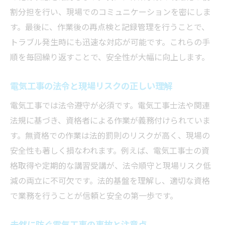
現場で守るべき電気工事の法令ポイント
割分担を行い、現場でのコミュニケーションを密にしま
す。最後に、作業後の再点検と記録管理を行うことで、
電気工事士法で定められた現場ルールの要
トラブル発生時にも迅速な対応が可能です。これらの手
点
順を毎回繰り返すことで、安全性が大幅に向上します。
小規模電気工事に必要な法令遵守の基礎知
識
電気工事の法令と現場リスクの正しい理解
電気工事士法違反の判例と現場への影響
電気工事では法令遵守が必須です。電気工事士法や関連
現場で押さえるべき電気工事の法的責任
法規に基づき、資格者による作業が義務付けられていま
電気工事従事者が知るべき法令改正情報
す。無資格での作業は法的罰則のリスクが高く、現場の
再生可能エネルギーと電気工事の新動向
安全性も著しく損なわれます。例えば、電気工事士の資
再生可能エネルギー導入に伴う電気工事の
格取得や定期的な講習受講が、法令順守と現場リスク低
変化
減の両立に不可欠です。法的基盤を理解し、適切な資格
小規模現場で注目の新しい電気工事技術
で業務を行うことが信頼と安全の第一歩です。
電気工事士が求められる再エネ分野の知識
未然に防ぐ電気工事の事故と注意点