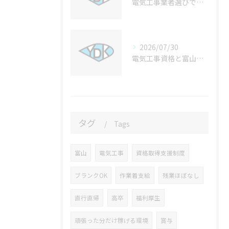
電気工事業者選びで失敗しない富山県高岡市の見極めポイントと比較方法
2026/07/30
電気工事資格と富山県氷見市での受験計画と働き方を徹底解説
タグ
Tags
富山
電気工事
資格取得支援制度
ブランクOK
作業着支給
残業ほぼなし
直行直帰
高卒
福利厚生
頑張った分だけ稼げる環境
賞与