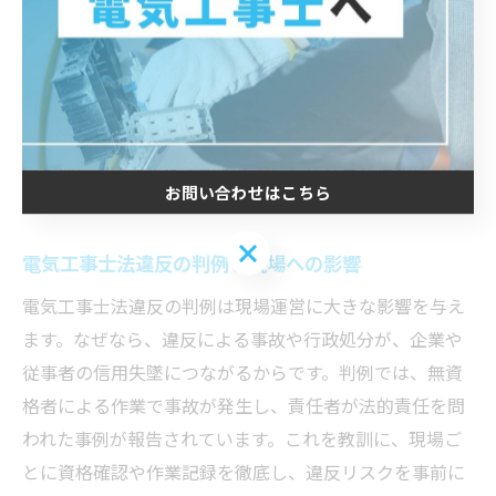
に必要な資格の有無を確認し、範囲外作業を避けること
や、現場ごとにリスクアセスメントを実施することが求
められます。例えば、照明器具の取り付けやコンセント
増設には第二種電気工事士資格が必要です。こうした基
本を押さえ、適正な手順を守ることが安全と信頼につな
お問い合わせはこちら
がります。
お問い合わせはこちら
電気工事士法違反の判例と現場への影響
電気工事士法違反の判例は現場運営に大きな影響を与え
ます。なぜなら、違反による事故や行政処分が、企業や
従事者の信用失墜につながるからです。判例では、無資
格者による作業で事故が発生し、責任者が法的責任を問
われた事例が報告されています。これを教訓に、現場ご
とに資格確認や作業記録を徹底し、違反リスクを事前に