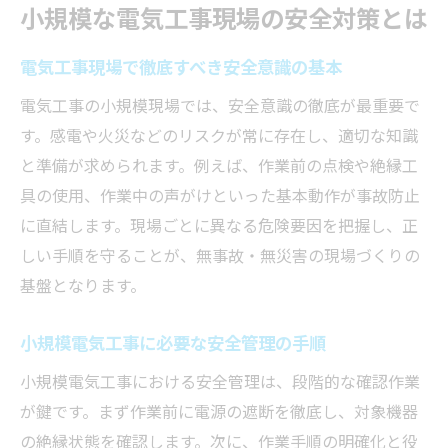
電気工事士資格取得で広がるキャリア
小規模な電気工事現場の安全対策とは
電気工事士資格がキャリア形成に与える影
響
電気工事現場で徹底すべき安全意識の基本
小規模現場で役立つ電気工事資格の種類
電気工事の小規模現場では、安全意識の徹底が最重要で
電気工事士試験の難易度と合格のコツ
す。感電や火災などのリスクが常に存在し、適切な知識
と準備が求められます。例えば、作業前の点検や絶縁工
資格取得後に広がる電気工事の仕事範囲
具の使用、作業中の声がけといった基本動作が事故防止
電気工事業界で勝ち組を目指すキャリア戦
に直結します。現場ごとに異なる危険要因を把握し、正
略
しい手順を守ることが、無事故・無災害の現場づくりの
資格なしでできる電気工事の範囲を解説
基盤となります。
電気工事資格なしで認められる作業範囲
電気工事士法に基づく無資格作業の注意点
小規模電気工事に必要な安全管理の手順
電気工事の無資格範囲とそのリスク管理
小規模電気工事における安全管理は、段階的な確認作業
資格なしで行える電気工事の実例紹介
が鍵です。まず作業前に電源の遮断を徹底し、対象機器
電気工事士でなければできない作業とは
の絶縁状態を確認します。次に、作業手順の明確化と役