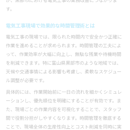
電気工事の最適化に役立つツール活用術
す。
チームワーク強化で電気工事を効率化
電気工事現場で効果的な時間管理術とは
電気工事の現場改善事例に学ぶ工夫
電気工事の現場では、限られた時間内で安全かつ正確に
作業効率を意識した電気工事設計のコツ
作業を進めることが求められます。時間管理の工夫によ
環境規制に対応した電気工事効率アップ術
って、作業効率が大幅に向上し、無駄な残業や待機時間
電気工事の環境規制最新動向と対応策
を削減できます。特に富山県黒部市のような地域では、
電気工事で守るべき環境法令の基礎知識
天候や交通事情による影響も考慮し、柔軟なスケジュー
環境規制に強い電気工事現場の工夫
ル調整が必要です。
電気工事の効率化と環境配慮の両立方法
具体的には、作業開始前に一日の流れを細かくシミュレ
環境対応型電気工事のメリットを解説
ーションし、優先順位を明確にすることが有効です。ま
電気工事におけるコスト削減の実践知識
た、現場ごとの作業内容を可視化することで、スタッフ
材料費削減につながる電気工事の工夫
間で役割分担がしやすくなります。時間管理を徹底する
ことで、現場全体の生産性向上とコスト削減を同時に実
電気工事で人件費を抑える業務方法