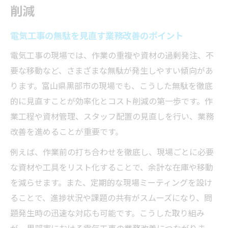
電気工事の現場で省エネを叶える秘訣
削減
電気工事で実現する省エネ設計の基礎知識
電気工事の無駄を見直す業務改善のポイント
最新設備を活用した省エネ電気工事術
電気工事現場で省エネを進める実践例
電気工事の現場では、作業の重複や資材の過剰発注、不
省エネと電気工事を両立させる考え方
要な移動など、さまざまな無駄が発生しやすい傾向があ
ります。富山県黒部市の現場でも、こうした無駄を徹底
電気工事の省エネ対策アイデア集
的に見直すことが効率化とコスト削減の第一歩です。作
持続可能な社会へ繋げる無駄対策のコツ
業工程や資材管理、スタッフ配置の見直しを行い、業務
電気工事が貢献する持続可能な社会づくり
改善を進めることが重要です。
電気工事現場で実践できる廃棄物削減策
例えば、作業前の打ち合わせを徹底し、現場ごとに必要
資源循環を意識した電気工事の工夫とは
な資材や工具をリスト化することで、余計な在庫や移動
電気工事の無駄抑制で地域貢献を目指す
を減らせます。また、定期的な現場ミーティングを設け
電気工事におけるリサイクル推進の方法
ることで、進捗状況や課題の共有がスムーズになり、問
効率的な作業で電気工事を最適化する方法
題発生時の迅速な対応も可能です。こうした取り組み
段取り力で変わる電気工事作業の質
が、黒部市における電気工事の業務改善につながりま