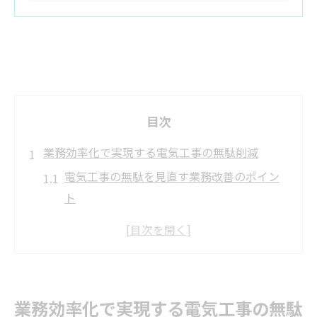
目次
業務効率化で実現する電気工事の無駄削減
電気工事の無駄を見直す業務改善のポイン
ト
電気工事現場で効果的な時間管理術とは
作業手順の見直しで電気工事を効率化
電気工事の業務フロー改善の実践法
電気工事作業の重複を防ぐ現場対策
業務効率化で実現する電気工事の無駄