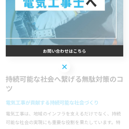
これらのアイデアを実践する際は、現場の規模や用途、
予算に合わせて最適な方法を選ぶことが大切です。特に
黒部市のような地域では、公共施設や商業施設の省エネ
化が地域全体のエネルギー効率向上に大きな影響を与え
ます。専門業者のノウハウを活用し、段階的に導入を進
めることで、無理なく着実なコスト削減と環境負荷の低
お問い合わせはこちら
減が実現できます。
お問い合わせはこちら
持続可能な社会へ繋げる無駄対策のコ
ツ
電気工事が貢献する持続可能な社会づくり
電気工事は、地域のインフラを支えるだけでなく、持続
可能な社会の実現にも重要な役割を果たしています。特