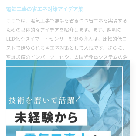
電気工事の省エネ対策アイデア集
ここでは、電気工事で無駄を省きつつ省エネを実現する
ための具体的なアイデアを紹介します。まず、照明の
LED化やタイマー・センサー制御の導入は、比較的低コ
ストで始められる省エネ対策として人気です。さらに、
空調設備のインバーター化や、太陽光発電システムの活
用も、長期的な光熱費削減に寄与します。
代表的な省エネ対策例
既存照明のLED化や人感センサー付き照明の設置
空調機器の定期メンテナンスと高効率機器への更新
配線ルートの見直しによる工事時間と材料費の削減
太陽光発電や蓄電池の導入による自家消費型エネルギ
ーの活用