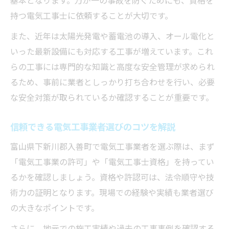
る
持つ電気工事士に依頼することが大切です。
導入前に確認したい電気工事の費用と流れ
また、近年は太陽光発電や蓄電池の導入、オール電化と
オール電化対応の電気工事業者選びの注意
いった最新設備にも対応する工事が増えています。これ
点
らの工事には専門的な知識と高度な安全管理が求められ
電気工事で変わるオール電化の快適さとは
るため、事前に業者としっかり打ち合わせを行い、必要
な安全対策が取られているか確認することが重要です。
アフターサポート重視の電気工事選びの秘
訣
信頼できる電気工事業者選びのコツを解説
太陽光発電と電気工事の最新事情を深掘り
富山県下新川郡入善町で電気工事業者を選ぶ際は、まず
太陽光発電導入に必要な電気工事の流れ
「電気工事業の許可」や「電気工事士資格」を持ってい
最新の電気工事技術で叶える省エネ生活
るかを確認しましょう。資格や許認可は、法令順守や技
太陽光と電気工事の連携がもたらす効果
術力の証明となります。現場での経験や実績も業者選び
電気工事業者選びで太陽光発電を安心導入
の大きなポイントです。
蓄電池設置も含めた電気工事の最新動向
さらに、地元での施工実績や過去の工事事例を確認する