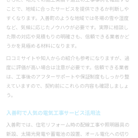
工事品質と費用のバランスを保つためには
ことで、地域に合ったサービスを提供できるか判断しや
電気工事の見積もりチェックで失敗回避
すくなります。入善町のような地域では冬場の雪や湿度
費用と品質が両立する電気工事業者の選択
など、気候に応じたノウハウが必要です。実際に相談し
法
た際の対応や見積もりの明確さも、信頼できる業者かど
電気工事の価格交渉で注意すべきポイント
うかを見極める材料になります。
コストダウンと品質確保を両立させる電気
口コミサイトや知人からの紹介も参考になりますが、過
工事
度に評価が高い場合は注意が必要です。信頼できる業者
複数社から見積取得する電気工事のコツ
は、工事後のアフターサポートや保証制度もしっかり整
えていますので、契約前にこれらの内容も確認しましょ
う。
入善町で人気の電気工事サービス活用法
入善町では、住宅リフォーム時の配線工事や照明器具の
新設、太陽光発電や蓄電池の設置、オール電化への切り