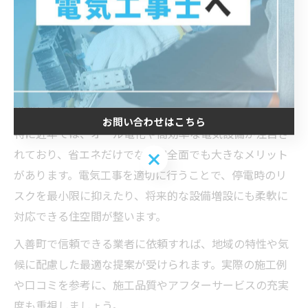
電気工事は、富山県下新川郡入善町で快適な住空間を実
現するための重要な基盤です。例えば、照明の配置やコ
ンセントの増設、太陽光発電の導入など、日常生活の利
便性と快適さを大きく向上させます。これにより、ご家
族それぞれのライフスタイルに合わせた住まいづくりが
可能となります。
お問い合わせはこちら
特に近年では、オール電化や高効率な電気設備が注目さ
れており、省エネだけでなく安全面でも大きなメリット
お問い合わせはこちら
があります。電気工事を適切に行うことで、停電時のリ
スクを最小限に抑えたり、将来的な設備増設にも柔軟に
対応できる住空間が整います。
入善町で信頼できる業者に依頼すれば、地域の特性や気
候に配慮した最適な提案が受けられます。実際の施工例
や口コミを参考に、施工品質やアフターサービスの充実
度も重視しましょう。