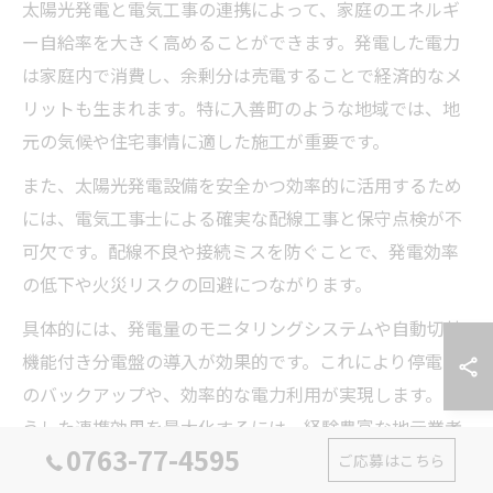
太陽光発電と電気工事の連携によって、家庭のエネルギ
ー自給率を大きく高めることができます。発電した電力
は家庭内で消費し、余剰分は売電することで経済的なメ
リットも生まれます。特に入善町のような地域では、地
元の気候や住宅事情に適した施工が重要です。
また、太陽光発電設備を安全かつ効率的に活用するため
には、電気工事士による確実な配線工事と保守点検が不
可欠です。配線不良や接続ミスを防ぐことで、発電効率
の低下や火災リスクの回避につながります。
具体的には、発電量のモニタリングシステムや自動切替
機能付き分電盤の導入が効果的です。これにより停電時
のバックアップや、効率的な電力利用が実現します。こ
うした連携効果を最大化するには、経験豊富な地元業者
0763-77-4595
の選定がカギとなります。
ご応募はこちら