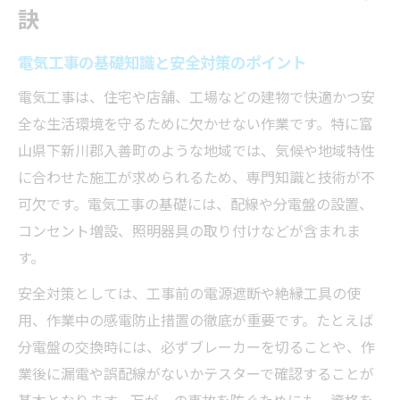
電気工事の質が暮らしに与えるメリット
訣
信頼性重視で選ぶ電気工事の重要ポイント
電気工事の基礎知識と安全対策のポイント
電気工事で守る住宅の安全と安心な生活
電気工事業者の実績が信頼性を左右する理
電気工事は、住宅や店舗、工場などの建物で快適かつ安
由
全な生活環境を守るために欠かせない作業です。特に富
山県下新川郡入善町のような地域では、気候や地域特性
口コミや評価から見る電気工事の信頼度
に合わせた施工が求められるため、専門知識と技術が不
快適な暮らしに電気工事が欠かせない理由
可欠です。電気工事の基礎には、配線や分電盤の設置、
電気工事で実現する快適な住空間づくり
コンセント増設、照明器具の取り付けなどが含まれま
日常生活を支える電気工事の役割と利点
す。
電気工事がもたらす暮らしの利便性アップ
安全対策としては、工事前の電源遮断や絶縁工具の使
省エネや防犯に役立つ電気工事の提案例
用、作業中の感電防止措置の徹底が重要です。たとえば
電気工事が家族の安心につながる理由とは
分電盤の交換時には、必ずブレーカーを切ることや、作
オール電化の導入を検討する前に知るべき点
業後に漏電や誤配線がないかテスターで確認することが
オール電化と電気工事の基礎知識を押さえ
基本となります。万が一の事故を防ぐためにも、資格を