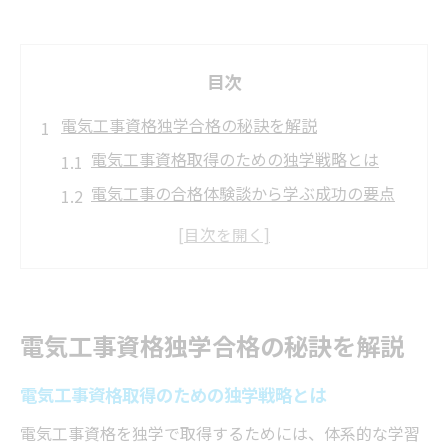
目次
電気工事資格独学合格の秘訣を解説
電気工事資格取得のための独学戦略とは
電気工事の合格体験談から学ぶ成功の要点
電気工事試験合格へ必要な学習計画の立て
方
独学で電気工事資格を目指す際に注意すべ
き点
電気工事資格独学合格の秘訣を解説
電気工事士試験の難易度と独学合格の現実
未経験から目指す電気工事士の実践法
電気工事資格取得のための独学戦略とは
未経験者が電気工事資格を取るための第一
電気工事資格を独学で取得するためには、体系的な学習