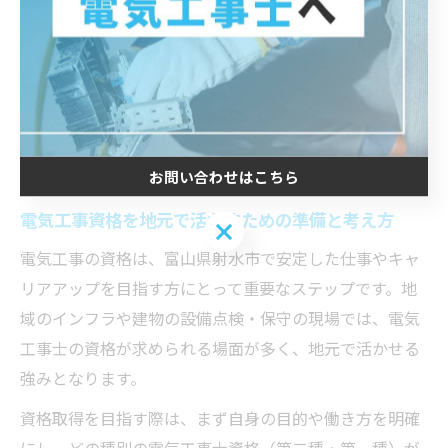
ルチェックや研修参加を心掛け、時代に合った電気工事
士として活躍しましょう。
地元で電気工事資格取得を成功させる
道
お問い合わせはこちら
電気工事資格を地元で活かすための準備と考え方
お問い合わせはこちら
電気工事の資格は、富山県射水市で安定した仕事やキャ
リアアップを目指す方にとって重要なステップです。地
域のインフラや建物の設備点検・保守の現場では、電気
工事士の資格が求められる場面が多く、地元で活かせる
強みとなります。
資格取得を目指す際は、まず自身の目的や働き方を明確
にし、どの種別の電気工事士資格（第二種・第一種）が