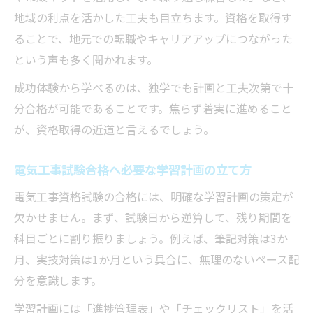
過去問を活用した電気工事試験対策テクニ
地域の利点を活かした工夫も目立ちます。資格を取得す
ック
ることで、地元での転職やキャリアアップにつながった
学科から技能まで電気工事試験対策法
という声も多く聞かれます。
電気工事士学科試験で押さえるべきポイン
成功体験から学べるのは、独学でも計画と工夫次第で十
ト
分合格が可能であることです。焦らず着実に進めること
技能試験で合格率を上げる電気工事の練習
が、資格取得の近道と言えるでしょう。
法
電気工事試験の学科と技能を分けて学ぶメ
電気工事試験合格へ必要な学習計画の立て方
リット
電気工事資格試験の合格には、明確な学習計画の策定が
効率的な電気工事試験対策の時間配分のコ
欠かせません。まず、試験日から逆算して、残り期間を
ツ
科目ごとに割り振りましょう。例えば、筆記対策は3か
本番前の電気工事士模擬試験で実力を確認
月、実技対策は1か月という具合に、無理のないペース配
分を意識します。
効率的な勉強で電気工事の合格率を上げる
電気工事士合格率を上げる効率勉強スケジ
学習計画には「進捗管理表」や「チェックリスト」を活