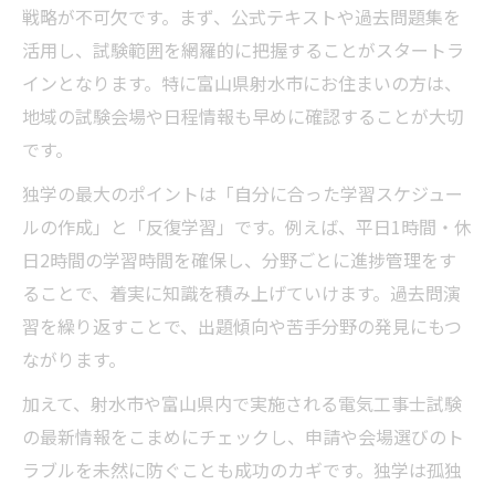
歩
戦略が不可欠です。まず、公式テキストや過去問題集を
電気工事未経験から合格を目指す独学のコ
活用し、試験範囲を網羅的に把握することがスタートラ
ツ
インとなります。特に富山県射水市にお住まいの方は、
電気工事士試験で役立つ実践的な勉強法を
地域の試験会場や日程情報も早めに確認することが大切
解説
です。
電気工事の基礎知識を身につける方法と教
独学の最大のポイントは「自分に合った学習スケジュー
材選び
ルの作成」と「反復学習」です。例えば、平日1時間・休
現場で活かせる電気工事士資格の学び直し
日2時間の学習時間を確保し、分野ごとに進捗管理をす
ポイント
ることで、着実に知識を積み上げていけます。過去問演
習を繰り返すことで、出題傾向や苦手分野の発見にもつ
地元で電気工事資格取得を成功させる道
ながります。
電気工事資格を地元で活かすための準備と
考え方
加えて、射水市や富山県内で実施される電気工事士試験
地域での電気工事試験情報を集めるポイン
の最新情報をこまめにチェックし、申請や会場選びのト
ト
ラブルを未然に防ぐことも成功のカギです。独学は孤独