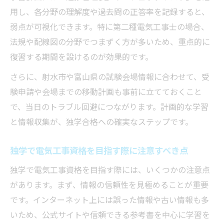
ュール
用し、各分野の理解度や過去問の正答率を記録すると、
短期間で電気工事資格を取得する集中学習
弱点が可視化できます。特に第二種電気工事士の場合、
法
法規や配線図の分野でつまずく方が多いため、重点的に
復習する期間を設けるのが効果的です。
電気工事試験合格のためのアプリ活用術
電気工事士試験に役立つ無料動画やSNS情
さらに、射水市や富山県の試験会場情報に合わせて、受
報
験申請や会場までの移動計画も事前に立てておくこと
で、当日のトラブル回避につながります。計画的な学習
独学で電気工事士に合格した実例を参考に
と情報収集が、独学合格への確実なステップです。
学ぶ
独学で電気工事資格を目指す際に注意すべき点
独学で電気工事資格を目指す際には、いくつかの注意点
があります。まず、情報の信頼性を見極めることが重要
です。インターネット上には誤った情報や古い情報も多
いため、公式サイトや信頼できる参考書を中心に学習を