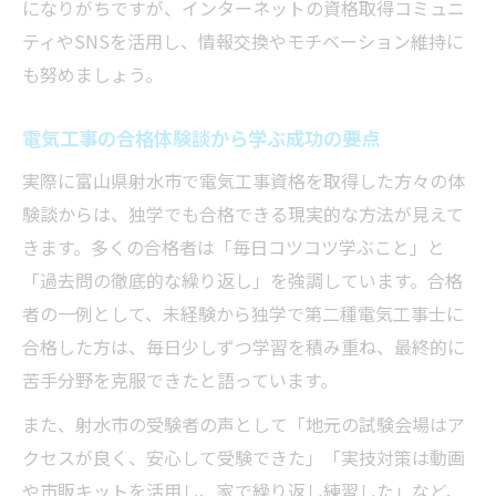
になりがちですが、インターネットの資格取得コミュニ
地元就職を目指す電気工事士資格の活用術
ティやSNSを活用し、情報交換やモチベーション維持に
電気工事士試験会場や申請手続きの流れを
も努めましょう。
把握
地元で役立つ電気工事資格のニーズと将来
電気工事の合格体験談から学ぶ成功の要点
性
実際に富山県射水市で電気工事資格を取得した方々の体
独学で電気工事士2種合格を叶える勉強術
験談からは、独学でも合格できる現実的な方法が見えて
電気工事士2種独学合格に必要な教材選びの
きます。多くの合格者は「毎日コツコツ学ぶこと」と
極意
「過去問の徹底的な繰り返し」を強調しています。合格
電気工事士2種に特化した効率的な学習法を
者の一例として、未経験から独学で第二種電気工事士に
解説
合格した方は、毎日少しずつ学習を積み重ね、最終的に
独学で電気工事士2種に合格した体験談と実
苦手分野を克服できたと語っています。
践例
また、射水市の受験者の声として「地元の試験会場はア
第二種電気工事士試験日程を基にした学習
クセスが良く、安心して受験できた」「実技対策は動画
計画術
や市販キットを活用し、家で繰り返し練習した」など、