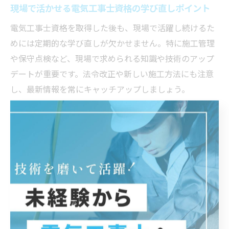
現場で活かせる電気工事士資格の学び直しポイント
電気工事士資格を取得した後も、現場で活躍し続けるた
めには定期的な学び直しが欠かせません。特に施工管理
や保守点検など、現場で求められる知識や技術のアップ
デートが重要です。法令改正や新しい施工方法にも注意
し、最新情報を常にキャッチアップしましょう。
学び直しのポイントとしては、現場での実体験をもとに
「苦手分野を洗い出す」「新しい施工機器や工具の使い
方を習得する」ことが挙げられます。また、富山県射水
市内の現場では、地域特有の設備や気候への対応力も必
要となるため、地元の施工事例や先輩技術者のアドバイ
スを参考にするのも効果的です。
資格取得後も自ら学ぶ姿勢を持ち続けることで、現場で
の信頼やキャリアアップにつながります。定期的なスキ