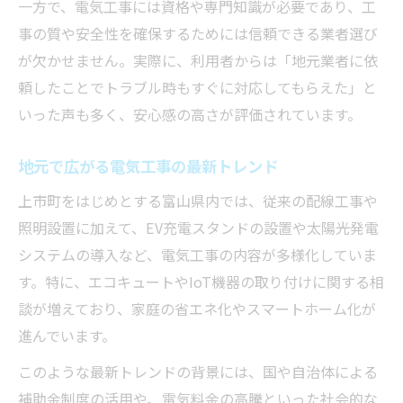
一方で、電気工事には資格や専門知識が必要であり、工
EVやエコキュート対応の電気工事技術
事の質や安全性を確保するためには信頼できる業者選び
が欠かせません。実際に、利用者からは「地元業者に依
上市町で選ばれる電気工事の理由とは
頼したことでトラブル時もすぐに対応してもらえた」と
電気工事の進化で変わる生活スタイル
いった声も多く、安心感の高さが評価されています。
暮らしを支える電気工事の技術動向
電気工事における最新技術の紹介
地元で広がる電気工事の最新トレンド
IoT活用で進化した電気工事の実態
上市町をはじめとする富山県内では、従来の配線工事や
省エネ化を支える電気工事の技術力
照明設置に加えて、EV充電スタンドの設置や太陽光発電
電気工事の安全管理と最新基準について
システムの導入など、電気工事の内容が多様化していま
暮らしを変える電気工事の新技術とは
す。特に、エコキュートやIoT機器の取り付けに関する相
地域密着型サービスが選ばれる理由
談が増えており、家庭の省エネ化やスマートホーム化が
進んでいます。
地域密着型電気工事の安心ポイント
地元業者の電気工事サービスの特徴
このような最新トレンドの背景には、国や自治体による
迅速対応で信頼される電気工事事例
補助金制度の活用や、電気料金の高騰といった社会的な