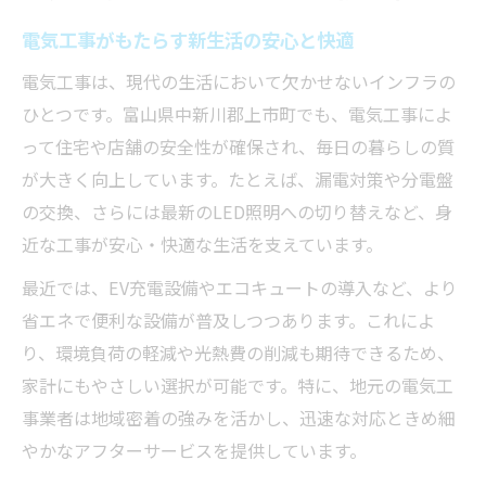
電気工事で実現する最先端の快適設備
電気工事がもたらす新生活の安心と快適
エコキュート設置と電気工事の連携とは
EV充電器設置が拓く新しい暮らし方
電気工事は、現代の生活において欠かせないインフラの
ひとつです。富山県中新川郡上市町でも、電気工事によ
電気工事が叶える省エネ住宅の秘密
って住宅や店舗の安全性が確保され、毎日の暮らしの質
最新設備と電気工事の選び方のコツ
が大きく向上しています。たとえば、漏電対策や分電盤
エコキュートやEV充電の導入事例集
の交換、さらには最新のLED照明への切り替えなど、身
電気工事で実現したエコキュート導入事例
近な工事が安心・快適な生活を支えています。
EV充電設備設置の最新電気工事事例紹介
最近では、EV充電設備やエコキュートの導入など、より
地域で選ばれる電気工事の成功ポイント
省エネで便利な設備が普及しつつあります。これによ
エコ住宅を目指す電気工事の体験談まとめ
り、環境負荷の軽減や光熱費の削減も期待できるため、
導入事例から学ぶ電気工事の注意点
家計にもやさしい選択が可能です。特に、地元の電気工
上市町で注目される電気工事の進化
事業者は地域密着の強みを活かし、迅速な対応ときめ細
地域で進化する電気工事の最新動向
やかなアフターサービスを提供しています。
電気工事業界の新しいサービス動向