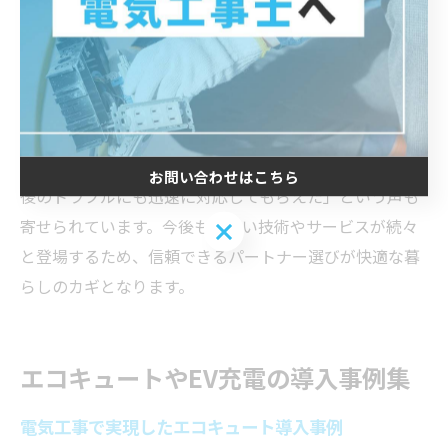
見積もり内容の明瞭さ、口コミや紹介実績を確認しまし
ょう。また、最新設備に精通した業者は、補助金や助成
金制度の案内も丁寧に行ってくれる場合が多いです。失
敗しないためには、複数業者から提案を受け、比較検討
することも大切です。
実際の利用者からは「地元業者に依頼したことで、設置
お問い合わせはこちら
後のトラブルにも迅速に対応してもらえた」という声も
寄せられています。今後も新しい技術やサービスが続々
お問い合わせはこちら
と登場するため、信頼できるパートナー選びが快適な暮
らしのカギとなります。
エコキュートやEV充電の導入事例集
電気工事で実現したエコキュート導入事例