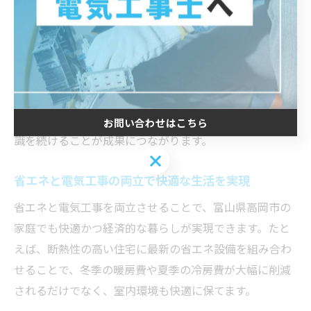
ど、無意識のうちに省エネが実践できます。たとえば、
タイマーや人感センサーの活用は、特にお子様や高齢者
がいる家庭での省エネ推進に役立ちます。
電気工事の際には、将来の設備拡張や家族構成の変化も
見据えた設計を心がけることが大切です。省エネの取り
組みは一度で終わるものではなく、日々の生活の中で意
お問い合わせはこちら
識を続けることが成果につながります。
お問い合わせはこちら
省エネと電気工事の両立で快適な生活を実現
省エネと電気工事を両立させることで、富山県高岡市の
家庭でも快適かつ経済的な暮らしが実現できます。たと
えば、断熱性の高い住宅に最新の省エネ設備を組み合わ
せることで、冬季の暖房費や夏季の冷房費が大幅に削減
されるだけでなく、室内環境も快適に保てます。