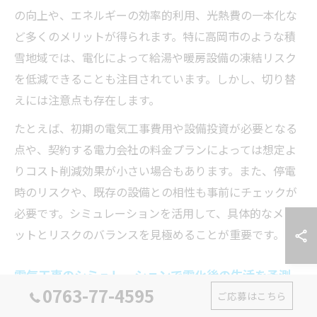
の向上や、エネルギーの効率的利用、光熱費の一本化な
ど多くのメリットが得られます。特に高岡市のような積
雪地域では、電化によって給湯や暖房設備の凍結リスク
を低減できることも注目されています。しかし、切り替
えには注意点も存在します。
たとえば、初期の電気工事費用や設備投資が必要となる
点や、契約する電力会社の料金プランによっては想定よ
りコスト削減効果が小さい場合もあります。また、停電
時のリスクや、既存の設備との相性も事前にチェックが
必要です。シミュレーションを活用して、具体的なメリ
ットとリスクのバランスを見極めることが重要です。
電気工事のシミュレーションで電化後の生活を予測
0763-77-4595
ご応募はこちら
電気工事のシミュレーションを活用することで、電化後