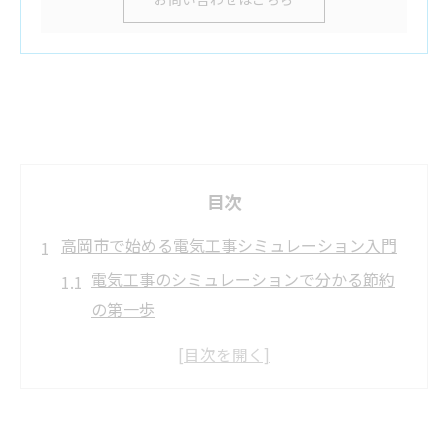
目次
高岡市で始める電気工事シミュレーション入門
電気工事のシミュレーションで分かる節約
の第一歩
高岡市の暮らしに電気工事が必要な理由を
解説
シミュレーションで比較する電気工事のメ
リット