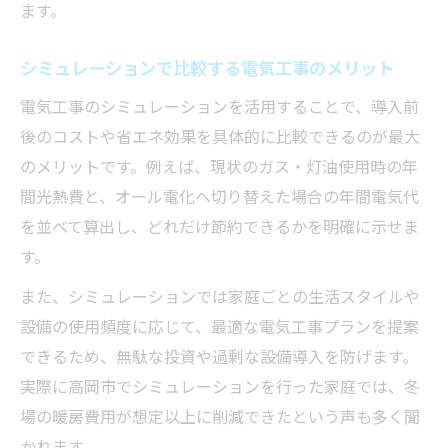
レーション
ます。
電気工事で実感する電化の省エネと快適性
シミュレーションで比較する電気工事のメリット
家庭設備に合わせた電気工事選びのポイント
電気工事のシミュレーションを活用することで、導入前
家庭設備に最適な電気工事の選び方を解説
後のコストや省エネ効果を具体的に比較できるのが最大
電気工事のシミュレーションで機器選定を
のメリットです。例えば、現状のガス・灯油使用時の年
サポート
間光熱費と、オール電化へ切り替えた場合の年間電気代
設備別に考える電気工事のポイント
を並べて算出し、どれだけ節約できるかを明確に示せま
電気工事業者選びとシミュレーションの活
す。
用法
また、シミュレーションでは家庭ごとの生活スタイルや
家庭の設備状況に応じた電気工事の工夫
設備の使用頻度に応じて、最適な電気工事プランを提案
できるため、無駄な投資や過剰な設備導入を防げます。
実際に高岡市でシミュレーションを行った家庭では、冬
場の暖房費用が想定以上に削減できたという声も多く聞
かれます。