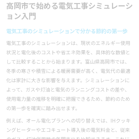
高岡市で始める電気工事シミュレーシ
家庭ごとの電気工事シミュレーション活用
ョン入門
法
電気工事のシミュレーションを始める最適
電気工事のシミュレーションで分かる節約の第一歩
なタイミング
電気工事のシミュレーションは、現状のエネルギー使用
省エネ効果を実感する電気工事の新常識
状況と電化後のコストや省エネ効果を、具体的な数値と
電気工事で実現する最新の省エネ対策とは
して比較することから始まります。富山県高岡市では、
電気工事のシミュレーションで省エネ効果
冬季の寒さや積雪による暖房需要が高く、電気代の最適
を数値化
化は家計に大きな影響を与えます。シミュレーションに
家庭の電気工事が省エネにつながる理由を
よって、ガスや灯油と電気のランニングコストの差や、
解説
使用電力量の推移を明確に把握できるため、節約のため
省エネ意識を高める電気工事のポイント
の第一歩を確実に踏み出せます。
省エネと電気工事の両立で快適な生活を実
例えば、オール電化プランへの切り替えでは、IHクッキ
現
ングヒーターやエコキュート導入後の電気料金と、従来
電気工事のシミュレーションが暮らしを変える
のガス・灯油併用時の年間支出を比較できます。これに