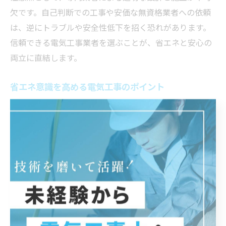
欠です。自己判断での工事や安価な無資格業者への依頼
は、逆にトラブルや安全性低下を招く恐れがあります。
信頼できる電気工事業者を選ぶことが、省エネと安心の
両立に直結します。
省エネ意識を高める電気工事のポイント
省エネ意識を高めるためには、電気工事の段階から「見
える化」と「最適化」を意識することが重要です。ま
ず、家庭内の消費電力量をリアルタイムで把握できるエ
ネルギーモニターやHEMS（ホームエネルギーマネジメ
ントシステム）の導入が効果的です。これにより、家族
全員が電気の使い方を意識しやすくなります。
さらに、照明や家電の自動制御システムを取り入れるこ
とで、使っていない部屋の電気が自動でオフになるな