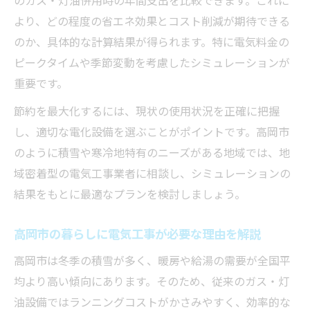
理由
より、どの程度の省エネ効果とコスト削減が期待できる
のか、具体的な計算結果が得られます。特に電気料金の
電気工事のシミュレーションで見える家庭
ピークタイムや季節変動を考慮したシミュレーションが
の変化
重要です。
暮らしに直結する電気工事の効果を実感し
よう
節約を最大化するには、現状の使用状況を正確に把握
電気工事のシミュレーションが生活を豊か
し、適切な電化設備を選ぶことがポイントです。高岡市
にする
のように積雪や寒冷地特有のニーズがある地域では、地
域密着型の電気工事業者に相談し、シミュレーションの
電気工事を通じた快適な暮らしの秘訣
結果をもとに最適なプランを検討しましょう。
家庭に最適な電気工事シミュレーション活
用法
高岡市の暮らしに電気工事が必要な理由を解説
コスト削減を目指す家庭の電気工事活用術
高岡市は冬季の積雪が多く、暖房や給湯の需要が全国平
電気工事のシミュレーションでコスト削減
均より高い傾向にあります。そのため、従来のガス・灯
を実現
油設備ではランニングコストがかさみやすく、効率的な