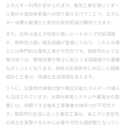
家庭でできる電気工事の節約テクニック
エネルギー利用が求められます。電気工事を通じてオー
電気工事によるコスト比較と最適化の方法
ル電化や高効率家電への切り替えを行うことで、エネル
電気工事のシミュレーションが節約の決め
ギー消費の最適化と家計の負担軽減が期待できます。
手
また、近年は省エネ性能が高いヒートポンプ式給湯器
電気工事で賢くコストダウンするポイント
や、断熱性の高い電気設備が登場しており、これらの導
電化への切り替え、シミュレーションで分かる
入には専門的な電気工事が不可欠です。高岡市のような
成果とは
寒冷地では、積雪荷重や寒さに耐えうる設備選びも重要
電気工事のシミュレーションで見える電化
なポイントとなります。地域の気候条件に対応した設備
の効果
設計と工事が、快適な生活環境を支えます。
ガスから電化へ切り替えるメリットと注意
さらに、災害時の停電対策や再生可能エネルギーの導入
点
も注目されています。太陽光発電システムや蓄電池の設
電気工事のシミュレーションで電化後の生
置には、信頼できる電気工事業者の技術力が不可欠で
活を予測
す。高岡市の生活に合った電気工事は、省エネと安全性
電化によるランニングコスト削減をシミュ
の両立を実現するために必要不可欠な選択肢となってい