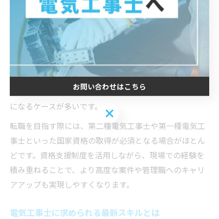
場での経験が評価され、即戦力として活躍できる人材が
歓迎されています。
また、地域特性として降雪や湿度の影響を考慮した施工
知識や、地元特有のインフラ設備に対応できる応用力も
求められます。例えば、雪害対策や防湿処理など、黒部
お問い合わせはこちら
市ならではの現場事情に精通していると転職活動で有利
になるケースが多いです。
お問い合わせはこちら
転職を目指す際には、第二種電気工事士や第一種電気工
事士といった国家資格の取得が必須となる場合がほとん
どです。資格支援制度を活用しながら、現場での経験を
積み重ねることで、より高度な案件や管理職へのキャリ
アアップも実現しやすくなります。
電気工事士に求められる最新スキルとは