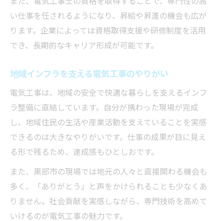
また、電気工事士の資格を取得することで、専門性の高
ト
い仕事を任されるようになり、昇給や昇進の機会も広が
電気工事で安定した生活基盤を築く方法
ります。企業によっては資格取得支援や研修制度を活用
家族に優しい電気工事転職先の選び方
でき、長期的なキャリア形成が可能です。
電気工事転職で叶う安心の暮らし作り
地域インフラを支える電気工事のやりがい
家庭との両立を目指す電気工事転職術
電気工事は、地域の安全で快適な暮らしを支えるインフ
ラ整備に直結しています。自分が携わった現場が完成
し、地域住民の生活や産業活動を支えていることを実感
できるのは大きなやりがいです。仕事の成果が目に見え
る形で残るため、達成感もひとしおです。
また、黒部市の現場では地元の人々と直接関わる機会も
多く、「ありがとう」と声をかけられることも少なくあ
りません。社会貢献を実感しながら、専門技術を高めて
いけるのが電気工事の魅力です。