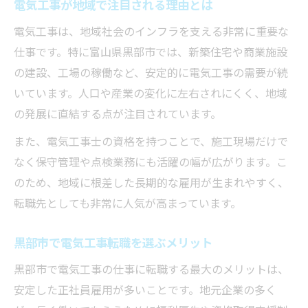
電気工事が地域で注目される理由とは
長く働ける電気工事転職の収入事情を解説
電気工事の正社員求人が人気の背景とは
電気工事は、地域社会のインフラを支える非常に重要な
仕事です。特に富山県黒部市では、新築住宅や商業施設
安定雇用を目指すなら電気工事が有利な訳
の建設、工場の稼働など、安定的に電気工事の需要が続
収入の不安を解消する電気工事転職の魅力
いています。人口や産業の変化に左右されにくく、地域
電気工事士に求められる黒部市でのスキル
の発展に直結する点が注目されています。
電気工事転職で評価される現場スキル紹介
また、電気工事士の資格を持つことで、施工現場だけで
黒部市で必要な電気工事士の技術と知識
なく保守管理や点検業務にも活躍の幅が広がります。こ
電気工事士に求められる最新スキルとは
のため、地域に根差した長期的な雇用が生まれやすく、
転職成功に不可欠な電気工事の専門技術
転職先としても非常に人気が高まっています。
これからの電気工事士に必要な能力を解説
ワークライフバランス重視の転職先選び
黒部市で電気工事転職を選ぶメリット
電気工事で叶える理想のワークライフバラ
黒部市で電気工事の仕事に転職する最大のメリットは、
ンス
安定した正社員雇用が多いことです。地元企業の多く
働きやすい電気工事職場の選び方とは