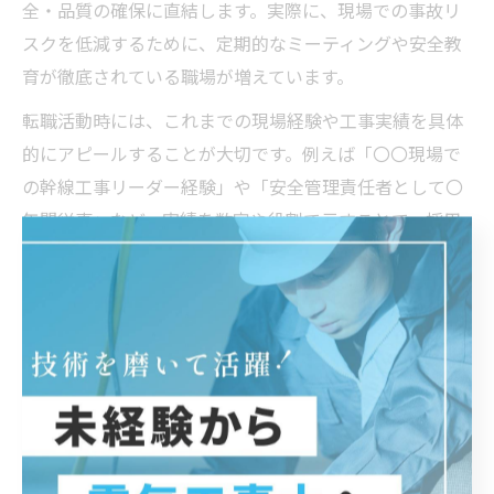
全・品質の確保に直結します。実際に、現場での事故リ
スクを低減するために、定期的なミーティングや安全教
育が徹底されている職場が増えています。
転職活動時には、これまでの現場経験や工事実績を具体
的にアピールすることが大切です。例えば「〇〇現場で
の幹線工事リーダー経験」や「安全管理責任者として〇
年間従事」など、実績を数字や役割で示すことで、採用
側に分かりやすく伝わります。
黒部市で必要な電気工事士の技術と知識
富山県黒部市では、住宅や工場、公共施設など幅広い分
野で電気工事士の需要があります。特に、配線工事や照
明設備の設置、点検・保守に関する技術が重視されてお
り、現場ごとに求められる知識も異なるため、幅広い対
応力が必要です。黒部市の求人では、こうした多様な現