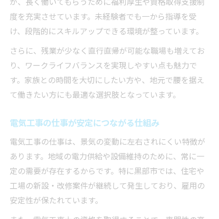
が、長く働いてもらうために福利厚生や資格取得支援制
度を充実させています。未経験者でも一から指導を受
電気工事転職で家族時間を大切にするコツ
け、段階的にスキルアップできる環境が整っています。
残業少なめの電気工事求人を探すポイント
安定勤務を目指す電気工事転職の進め方
さらに、残業が少なく直行直帰が可能な職場も増えてお
り、ワークライフバランスを実現しやすい点も魅力で
未経験から電気工事に挑戦しやすい秘訣
す。家族との時間を大切にしたい方や、地元で腰を据え
未経験でも安心して始められる電気工事転
て働きたい方にも最適な選択肢となっています。
職
電気工事未経験者が選ぶべき転職先の特徴
電気工事の仕事が安定につながる仕組み
未経験歓迎の電気工事求人を探す方法
電気工事の仕事は、景気の変動に左右されにくい特徴が
電気工事を初めて学ぶ人のサポート体制と
あります。地域の電力供給や設備維持のために、常に一
は
定の需要が存在するからです。特に黒部市では、住宅や
ゼロから始める電気工事転職のコツを解説
工場の新設・改修案件が継続して発生しており、雇用の
家族を支えるための電気工事転職術
安定性が保たれています。
家族を守るための電気工事転職成功ポイン