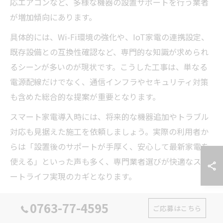
応エアコンなど、多様な機器の設置サポートを行う業者
が増加傾向にあります。
具体的には、Wi-Fi環境の強化や、IoT家電の連携設定、
既存設備との互換性確認など、専門的な知識が求められ
るシーンが多いのが現状です。こうした工事は、単なる
電源配線だけでなく、通信インフラやセキュリティ対策
も含めた総合的な提案が重要となります。
スマート家電導入時には、将来的な機器追加やトラブル
対応も見据えた施工を依頼しましょう。実際の利用者か
らは「設置後のサポートが手厚く、安心して最新家電を
使える」といった声も多く、専門業者選びが快適なスマ
ートライフ実現のカギとなります。
電気工事の技術進化が暮らしを支える
0763-77-4595
ご応募はこちら