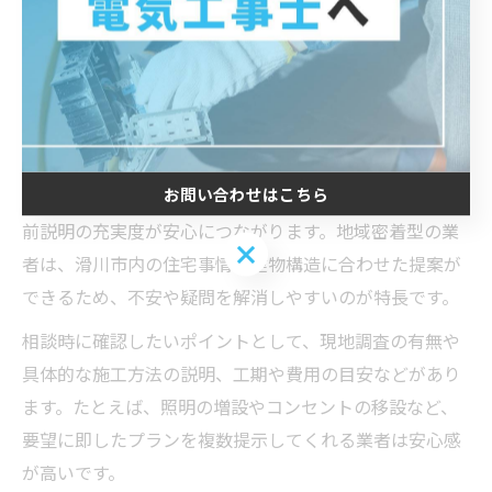
です。安さだけで選んでしまうと、後々の追加費用や施
工ミスにつながる恐れもあるため、実績や説明対応を重
視して選定することがリスク回避につながります。
滑川市で安心の電気工事相談ポイント
お問い合わせはこちら
滑川市で電気工事を依頼する際には、相談時の対応や事
前説明の充実度が安心につながります。地域密着型の業
お問い合わせはこちら
者は、滑川市内の住宅事情や建物構造に合わせた提案が
できるため、不安や疑問を解消しやすいのが特長です。
相談時に確認したいポイントとして、現地調査の有無や
具体的な施工方法の説明、工期や費用の目安などがあり
ます。たとえば、照明の増設やコンセントの移設など、
要望に即したプランを複数提示してくれる業者は安心感
が高いです。