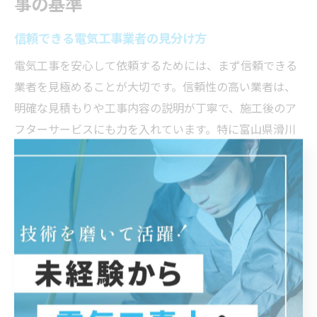
事の基準
信頼できる電気工事業者の見分け方
電気工事を安心して依頼するためには、まず信頼できる
業者を見極めることが大切です。信頼性の高い業者は、
明確な見積もりや工事内容の説明が丁寧で、施工後のア
フターサービスにも力を入れています。特に富山県滑川
市のような地域密着型のエリアでは、地域での評判や口
コミも重要な判断材料となります。
見分けるポイントとしては、施工実績の提示や有資格者
の在籍、地元での長年の活動歴などが挙げられます。例
えば、滑川市内で多くの住宅や事業所の電気工事を手が
けている業者は、地域の特性やニーズをよく理解してい
るため、トラブル時の対応もスムーズです。
また、無理な値引きや不明瞭な契約内容には注意が必要