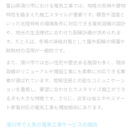
現代生活に最適な電気工事の提案例
富山県滑川市における電気工事では、地域の気候や建物
特性を踏まえた施工スタイルが重要です。積雪や湿度と
電気工事の安全対策と最新スタイル
いった北陸特有の環境条件に対応できる電気設備の設計
滑川市内で安心して相談できる電気工事の基準
や、地元の生活様式に合わせた配線計画が求められま
信頼できる電気工事業者の見分け方
す。たとえば、冬場の凍結対策として屋外配線の保護や
滑川市で安心の電気工事相談ポイント
断熱材の活用が一般的です。
施工実績から見る電気工事サービスの質
また、滑川市では古い住宅や歴史ある施設も多く、既存
電気工事の資格と対応力をチェック
設備のリニューアルや増設工事にも柔軟に対応できる業
相談しやすい電気工事業者の特徴
者が選ばれています。地域住民との密なコミュニケーシ
電気工事を依頼する際にチェックしたいポイン
ョンを重視し、要望に合わせたカスタマイズ施工ができ
ト
る点も大きな特徴です。さらに、近年は省エネやスマー
見積もり依頼時の電気工事チェック項目
ト家電対応の電気工事も増加傾向にあります。
電気工事の契約前に確認すべき注意点
滑川市で人気の電気工事サービスの傾向
施工内容と対応力で業者を比較検討