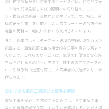
滑川市で依頼が多い電気工事サービスには、住宅リフォ
電気工事のアフターサポート体制を確認
ーム時の配線見直しやLED照明への切り替え、エアコ
電気工事の安全管理と実績の見極め方
ン・換気扇の新設・交換などが挙げられます。特に、家
最新技術を取り入れた電気工事がもたらす安心
庭の安全性向上を目的とした漏電ブレーカーの設置や分
感
電盤の更新は、幅広い世代から支持されています。
最新技術活用の電気工事で快適生活を実現
また、近年ではインターネット環境の整備や防犯カメラ
省エネ設計が進む電気工事の新潮流
設置など、通信設備を含む複合的な工事の需要も高まっ
電気工事の最新動向と安心のメリット
ています。これらのサービスは、生活の利便性と安心感
スマート家電対応の電気工事サービス
を両立させるために不可欠です。施工後のアフターフォ
電気工事の技術進化が暮らしを支える
ローや緊急時の迅速対応も、人気業者の共通点として挙
地域密着型の電気工事サービスの特徴を解説
げられます。
地域密着型電気工事の強みと安心感
安心できる電気工事選びの基準を解説
地元業者ならではの迅速な電気工事対応
電気工事の相談しやすさと地域サポート力
電気工事を安心して依頼するためには、まず電気工事士
などの有資格者が在籍しているかを確認することが大切
地域密着で選ぶ電気工事のメリット