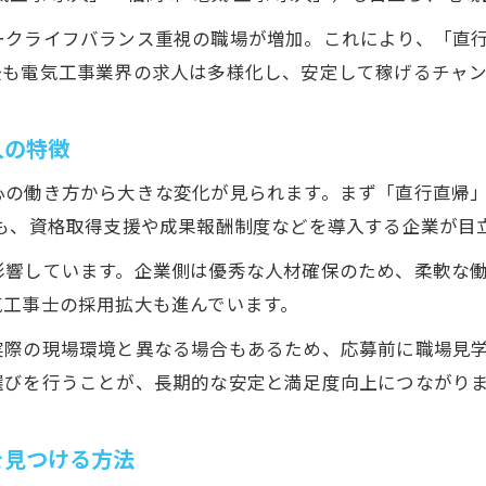
電気工事士が安定収入を得るために必要な条件
ークライフバランス重視の職場が増加。これにより、「直
電気工事求人はやばい仕事という噂の真相に迫る
後も電気工事業界の求人は多様化し、安定して稼げるチャ
給与水準から見る電気工事求人の現実的評価
電気工事求人で後悔しない職場選びの基準とは
人の特徴
人手不足の電気工事求人が狙い目な理由
心の働き方から大きな変化が見られます。まず「直行直帰
電気工事求人で人手不足が続く業界背景を解説
も、資格取得支援や成果報酬制度などを導入する企業が目
人手不足が電気工事求人条件に与える好影響
影響しています。企業側は優秀な人材確保のため、柔軟な
電気工事求人で有利な転職時期を見極める方法
気工事士の採用拡大も進んでいます。
ハローワーク活用で電気工事求人を広く探すコツ
電気工事求人で安定雇用が期待できる理由とは
実際の現場環境と異なる場合もあるため、応募前に職場見
選びを行うことが、長期的な安定と満足度向上につながり
電気工事士で安定収入を実現する方法
電気工事士求人で安定収入を得るしくみを解説
を見つける方法
電気工事求人の給与体系と手当の実態を知る