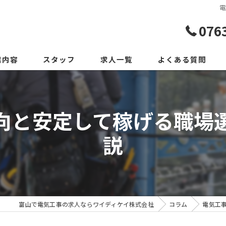
076
業内容
スタッフ
求人一覧
よくある質問
向と安定して稼げる職場
説
富山で電気工事の求人ならワイディケイ株式会社
コラム
電気工