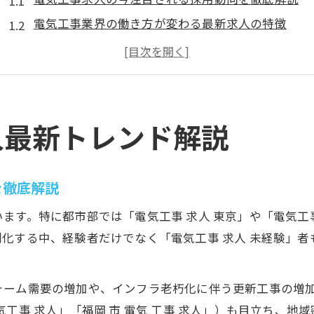
電気工事業界の働き方が変わる最新求人の特徴
電気工事求人サイト活用で理想の職場を見つける方
転職市場での電気工事求人の人気ポイントを解説
人手不足時代の電気工事求人選びのコツとは
未経験から電気工事への転職を叶える秘訣
人最新トレンド解説
未経験から始める電気工事求人の選び方と注意点
電気工事求人で未経験者が歓迎される理由とは
を徹底解説
転職で電気工事を選ぶ際の資格取得サポート事情
ます。特に都市部では「電気工事 求人 東京」や「電気工
求人サイト活用で未経験から電気工事応募を成功へ
化する中、経験者だけでなく「電気工事 求人 未経験」
電気工事未経験でも安心の研修環境をどう見分ける
電気工事は本当に勝ち組なのか検証
ーム需要の増加や、インフラ老朽化に伴う更新工事の増加が
電気工事求人で勝ち組と呼ばれる実態を徹底調査
工事 求人」「福岡 市 電気 工事 求人」）も目立ち、地