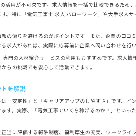
資格取得で電気工事求人の収入アップを目指す
ト」の活用が不可欠です。求人情報を一括で比較できるため
す。特に「電気工事士 求人 ハローワーク」や大手求人
電気工事求人の正社員雇用で得られる安心感
転職で失敗しない電気工事求人の選び方とは
求人比較で見抜く電気工事の将来性とは
情報の偏りを避けるのがポイントです。また、企業の口コ
なる求人があれば、実際に応募前に企業へ問い合わせを行
電気工事求人比較で見えてくる将来性の違い
求人票から読み解く電気工事士の安定度を解説
事」専門の人材紹介サービスの利用もおすすめです。求人情
験からの挑戦でも安心して活動できます。
電気工事求人の将来展望と業界需要の見抜き方
資格や経験で変わる電気工事求人の選択肢とは
お問い合わせはこちら
お問い合わせはこちら
ントを解説
電気工事求人で長く働ける職場の特徴を比較
トは「安定性」と「キャリアアップのしやすさ」です。イ
せます。実際、「電気工事でいくら稼げるのか？」といっ
を正当に評価する報酬制度、福利厚生の充実、ワークライ