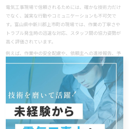
電気工事現場で信頼されるためには、確かな技術力だけ
でなく、誠実な行動やコミュニケーションも不可欠で
す。富山県中新川郡上市町の現場では、作業の丁寧さや
トラブル発生時の迅速な対応、スタッフ間の協力姿勢が
高く評価されています。
例えば、作業中の安全配慮や、依頼主への進捗報告、予
期せぬ問題発生時の冷静な対応は、現場の安心感につな
がります。また、経験豊富なスタッフが後輩に技術指導
を行うことで、現場全体のスキル向上と信頼構築にも寄
与します。
このような信頼される行動を重ねることで、現場での評
価が高まり、優良企業で長く活躍できる道が開けます。
初心者からベテランまで、日々の積み重ねが大切です。