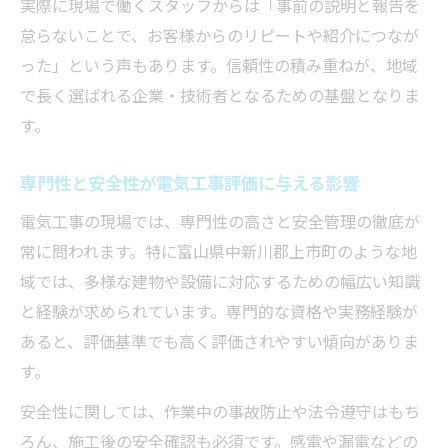
実際に現場で働くスタッフからは「事前の説明と報告を
は
怠らないことで、お客様からのリピートや紹介につなが
現場で伸ばしたい電気工事の専門能力一覧
った」という声もあります。信頼性の積み重ねが、地域
で長く選ばれる企業・技術者となるための基盤となりま
電気工事士を目指す人のための姿勢の磨き
す。
方
現場評価が高まる実践力養成の秘訣
専門性と安全性が電気工事評価に与える影響
電気工事実践力を高める日々の取り組み方
電気工事の現場では、専門性の高さと安全管理の徹底が
現場評価向上に役立つ電気工事の実践例
常に問われます。特に富山県中新川郡上市町のような地
電気工事士同士で切磋琢磨する意義を解説
域では、多様な建物や設備に対応するための幅広い知識
評価基準を超える電気工事の学び直し法
と経験が求められています。専門的な資格や実務経験が
現場力を養うための電気工事経験の積み方
あると、評価基準でも高く評価されやすい傾向がありま
す。
安全性に関しては、作業中の事故防止や法令遵守はもち
ろん、施工後の安全確認も必須です。感電や漏電などの