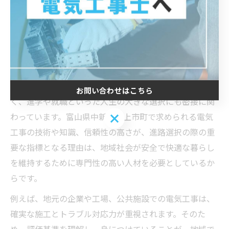
評価基準の理解が進路選択に役立つ理
由
電気工事評価基準が進路決定の指標になる訳
電気工事の評価基準は、単なる現場の作業品質だけでな
お問い合わせはこちら
く、進学や就職といった人生の大きな選択にも密接に関
お問い合わせはこちら
わっています。富山県中新川郡上市町で求められる電気
工事の技術や知識、信頼性の高さが、進路選択の際の重
要な指標となる理由は、地域社会が安全で快適な暮らし
を維持するために専門性の高い人材を必要としているか
らです。
例えば、地元の企業や工場、公共施設での電気工事は、
確実な施工とトラブル対応力が重視されます。そのた
め、評価基準を理解し、身につけていることが、地域で