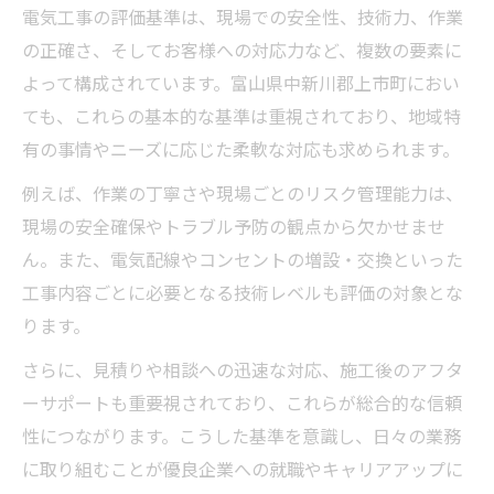
介
電気工事の評価基準は、現場での安全性、技術力、作業
最新技術への対応が電気工事評価で重要な
の正確さ、そしてお客様への対応力など、複数の要素に
理由
よって構成されています。富山県中新川郡上市町におい
電気工事現場で活かせる実践的スキルとは
ても、これらの基本的な基準は重視されており、地域特
有の事情やニーズに応じた柔軟な対応も求められます。
評価基準を意識した電気工事現場の工夫点
電気工事現場で信頼される行動と技術力
例えば、作業の丁寧さや現場ごとのリスク管理能力は、
現場の安全確保やトラブル予防の観点から欠かせませ
評価基準の理解が進路選択に役立つ理由
ん。また、電気配線やコンセントの増設・交換といった
電気工事評価基準が進路決定の指標になる
工事内容ごとに必要となる技術レベルも評価の対象とな
訳
ります。
進学や就職に役立つ電気工事基準の活用法
さらに、見積りや相談への迅速な対応、施工後のアフタ
電気工事士資格取得と評価基準の関係性を
ーサポートも重要視されており、これらが総合的な信頼
解説
性につながります。こうした基準を意識し、日々の業務
将来像を描く電気工事評価基準の使い方
に取り組むことが優良企業への就職やキャリアアップに
電気工事分野で勝ち組を目指すための進路