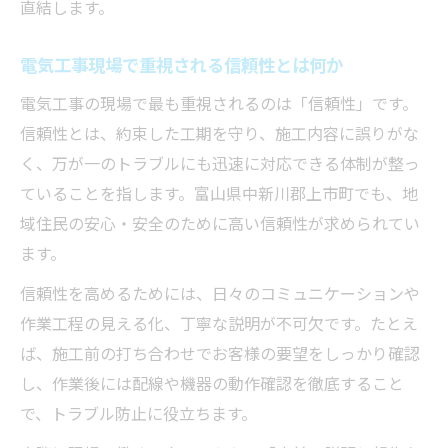
直結します。
思考
信頼される電気工事士への道のりを解説
電気工事現場で重視される信頼性とは何か
電気工事士に求められる信頼性と行動原則
電気工事の現場で最も重視されるのは「信頼性」です。
現場で評価される電気工事士への成長プロ
信頼性とは、約束した工期を守り、施工内容に誤りがな
セス
く、万が一のトラブルにも迅速に対応できる体制が整っ
電気工事の基本を体得するポイントを伝授
ていることを指します。富山県中新川郡上市町でも、地
実績を積むことで得られる電気工事士の評
域住民の安心・安全のために高い信頼性が求められてい
価
ます。
電気工事士として信頼を築く秘訣とは
信頼性を高めるためには、日々のコミュニケーションや
電気工事で求められるスキルと姿勢を探る
作業工程の見える化、丁寧な説明が不可欠です。たとえ
電気工事評価基準で重視される主なスキル
ば、施工前の打ち合わせでお客様の要望をしっかり確認
し、作業後には配線や機器の動作確認を徹底すること
協調性と責任感が電気工事現場で評価され
で、トラブル防止に役立ちます。
る理由
電気工事士に不可欠な安全意識と判断力と