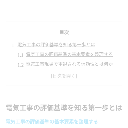
目次
電気工事の評価基準を知る第一歩とは
電気工事の評価基準の基本要素を整理する
電気工事現場で重視される信頼性とは何か
専門性と安全性が電気工事評価に与える影
響
電気工事の評価基準と進路選択の関係性
富山の電気工事現場で求められる姿勢とは
電気工事の評価基準を知る第一歩とは
技術力が問われる電気工事の現場事情
電気工事技術力が現場評価に与える実例紹
電気工事の評価基準の基本要素を整理する