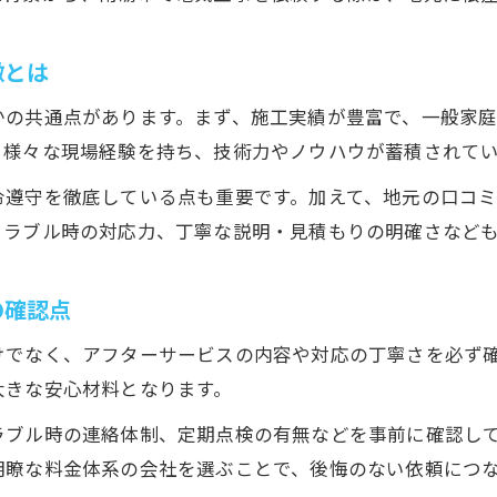
電気工事で失敗しないための選定ポイントとは
信頼できる電気工事業者選びで重視すべき資格
徴とは
口コミや実績を活用した地元電気工事会社の探し
かの共通点があります。まず、施工実績が豊富で、一般家
電気工事におけるアフターフォロー体制の重要性
、様々な現場経験を持ち、技術力やノウハウが蓄積されて
地域密着型電気工事会社の安心感とは何か
南砺市での電気工事依頼時に重視すべき点を解説
令遵守を徹底している点も重要です。加えて、地元の口コ
トラブル時の対応力、丁寧な説明・見積もりの明確さなど
電気工事依頼時に確認したい見積もりのポイント
南砺市の電気工事で重視すべき安全対策とは
の確認点
適正な工事内容と費用のバランスを見極める方法
電気工事業者の対応スピードが選定基準になる理
けでなく、アフターサービスの内容や対応の丁寧さを必ず
大きな安心材料となります。
アフターサービス充実の電気工事会社を選ぶ意義
家庭の電気トラブルを解決する工事選定ポイント
ラブル時の連絡体制、定期点検の有無などを事前に確認し
家庭内で発生しやすい電気工事トラブル例を紹介
明瞭な料金体系の会社を選ぶことで、後悔のない依頼につ