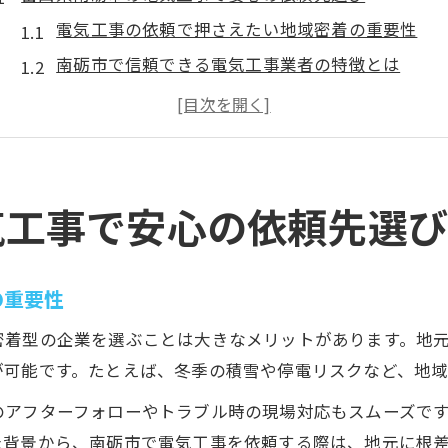
電気工事の依頼で押さえたい地域密着の重要性
南砺市で信頼できる電気工事業者の特徴とは
電気工事の選び方とアフターサービスの確認点
実績が豊富な電気工事会社に相談するメリット
南砺市の暮らしを支える電気工事会社の選定基準
電気工事を依頼するなら知っておきたい南砺市の特徴
気工事で安心の依頼先選
南砺市の地域特性が電気工事に与える影響を解説
電気工事依頼前に南砺市の住宅事情を知ろう
の重要性
南砺市で多い電気工事トラブルとその対応策
密着型の企業を選ぶことは大きなメリットがあります。地
季節の変化が電気工事に必要な注意点になる理由
が可能です。たとえば、冬季の積雪や停電リスクなど、地
地域密着型電気工事会社が活躍する背景を解説
のアフターフォローやトラブル時の現場対応もスムーズで
地元で信頼される電気工事会社を選ぶコツ
た背景から、南砺市で電気工事を依頼する際は、地元に根