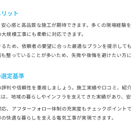
電気工事による安全対策とその重要性を考える
メリット
コンセント増設や配線工事を依頼する際の流れ
緊急時に役立つ電気工事業者の選び方ガイド
、安心感と高品質な施工が期待できます。多くの現場経験
省エネ対策ができる電気工事のメリットとは
の大規模工事にも柔軟に対応できます。
実績豊富な電気工事会社とはどんな企業か
きるため、依頼者の要望に合った最適なプランを提示して
電気工事の実績が多い会社の見極めポイント
制も整っていることが多いため、失敗や後悔を避けたい方
地域に根付いた電気工事会社の特徴を解説
幅広い工事経験が信頼へつながる理由とは
の選定基準
お問い合わせはこちら
お問い合わせはこちら
電気工事業者の施工事例を確認する重要性
の評判や信頼性を重視しましょう。施工実績や口コミ、紹
企業の長期的サポート体制が選定基準になる理由
業は、地域の暮らしやインフラを支えてきた実績があり、安
対応、アフターフォロー体制の充実度もチェックポイント
市の快適な暮らしを支える電気工事が実現できます。