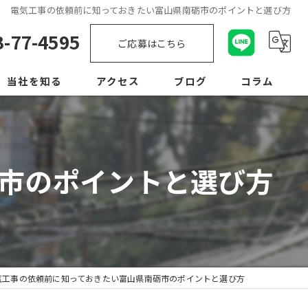
電気工事の依頼前に知っておきたい富山県南砺市のポイントと選び方
3-77-4595
ご応募はこちら
当社を知る
アクセス
ブログ
コラム
未経験
経験者優遇
市のポイントと選び方
転職
正社員
学歴不問
気工事の依頼前に知っておきたい富山県南砺市のポイントと選び方