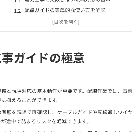
配線ガイドの実践的な使い方を解説
電気工事の効率化に役立つガイド選び
ケーブルガイドによる作業時短のコツ
現場目線で考える配線ガイドのポイント
配線作業の詰まり対策と効率化テクニック
工事ガイドの極意
電気工事で配線が詰まる原因と対策法
配線ガイドを活用した効率的な通線方法
詰まりを防ぐ配線ガイドの選び方と工夫
準備と現場対応の基本動作が重要です。配線作業では、事
ケーブルガイドで作業効率を最大化する
限に抑えることができます。
配線通しで詰まった時の電気工事の対応策
の有無を現場で再確認し、ケーブルガイドや配線通しワイ
電気工事における配線ガイド選びのコツ
ルが途中で詰まるリスクを軽減できます。
電気工事の配線ガイド選定ポイント解説