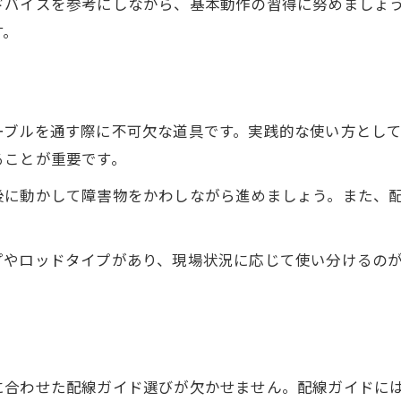
ドバイスを参考にしながら、基本動作の習得に努めましょ
配線ガイドで作業効率を上げる選び方
す。
ケーブルガイドと配線ガイドの違いを知る
電気工事向け配線ガイドの比較と活用法
配線ガイド自作と市販品のメリット検証
通しやすさを実現する配線技法とは
ーブルを通す際に不可欠な道具です。実践的な使い方とし
ることが重要です。
電気工事で配線通しを成功させる技法
配線ガイドを使ったスムーズな通線手順
後に動かして障害物をかわしながら進めましょう。また、
曲がりやすさを意識した配線作業のコツ
配線通し時のポイントと注意点を解説
プやロッドタイプがあり、現場状況に応じて使い分けるの
電気工事で役立つ配管とガイドの使い分け
。
失敗しない電気工事の段取り実践法
電気工事で段取りを組む重要なポイント
配線ガイド活用の段取り設計術を学ぶ
に合わせた配線ガイド選びが欠かせません。配線ガイドに