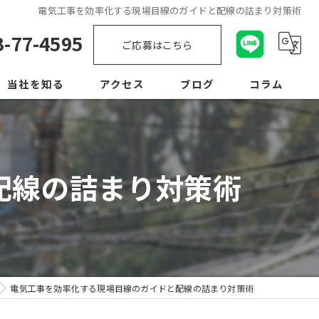
電気工事を効率化する現場目線のガイドと配線の詰まり対策術
3-77-4595
ご応募はこちら
当社を知る
アクセス
ブログ
コラム
未経験
経験者優遇
配線の詰まり対策術
転職
正社員
学歴不問
電気工事を効率化する現場目線のガイドと配線の詰まり対策術