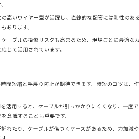
作業ミスを防ぐ電気工事の準備と手順
す。
配線ガイド選びと事前確認のコツを解説
性の高いワイヤー型が活躍し、直線的な配管には剛性のあ
現場で失敗しない配線段取りの実践例
スもあります。
電気工事現場での小技と注意点のまとめ
ケーブルの損傷リスクも高まるため、現場ごとに最適なガ
電気工事現場で役立つ配線ガイド小技集
に応じて活用されています。
配線作業の注意点とトラブル回避ポイント
効率化に繋がる電気工事の現場ノウハウ
配線ガイドを使ったミス防止のヒント
の時間短縮と手戻り防止が期待できます。時短のコツは、
お問い合わせはこちら
お問い合わせはこちら
現場で実感できる配線ガイド活用術
剤を活用すると、ケーブルが引っかかりにくくなり、一度で
携を意識することも重要です。
が折れたり、ケーブルが傷つくケースがあるため、力加減
ます。